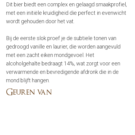
Dit bier biedt een complex en gelaagd smaakprofiel,
met een initiële kruidigheid die perfect in evenwicht
wordt gehouden door het vat.
Bij de eerste slok proef je de subtiele tonen van
gedroogd vanille en laurier, die worden aangevuld
met een zacht eiken mondgevoel. Het
alcoholgehalte bedraagt 14%, wat zorgt voor een
verwarmende en bevredigende afdronk die in de
mond blijft hangen.
Geuren van
Het resultaat is een rijk en vol bier zwart van kleur,
aangevuld met een zoet aroma en toetsen van
vanille, eik en specerijen.