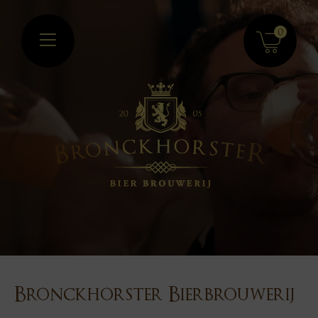
0
Bronckhorster Bierbrouwerij