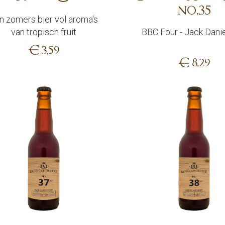
no.35
n zomers bier vol aroma's
van tropisch fruit
BBC Four - Jack Dani
€
3,59
€
8,29
Sold out
Add