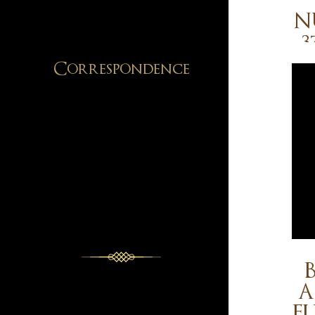
N
3
Correspondence
A
FL