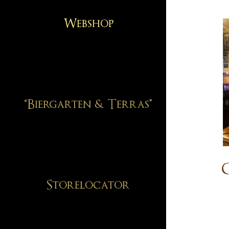
Webshop
“Biergarten & Terras”
C
Storelocator