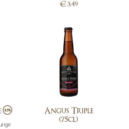
€
3,49
Add
e
Angus Triple
8.5%
(75cl)
urige