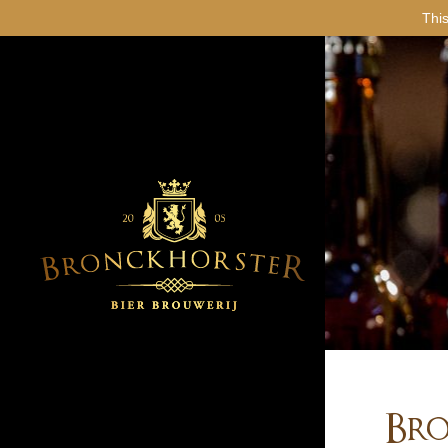
This
Bro