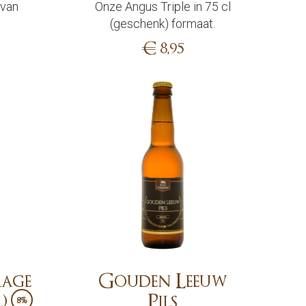
 van
Onze Angus Triple in 75 cl
k
(geschenk) formaat.
€
8,95
Add
age
Gouden Leeuw
)
Pils
8%