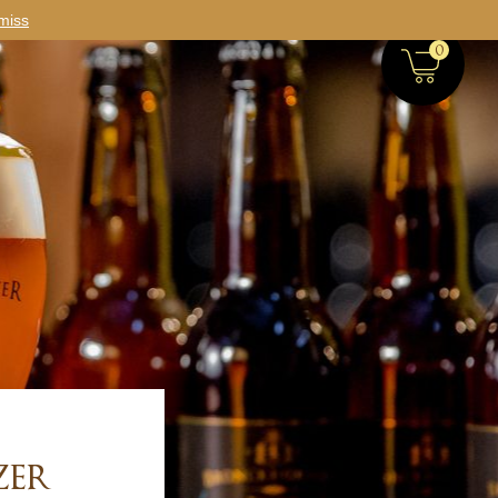
miss
0
zer