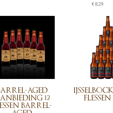
€ 8,29
Sold out
€
8,29
Add
BARREL-AGED
IJSSELBOCK
ANBIEDING 12
FLESSEN
ESSEN BARREL-