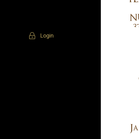
N
3
Login
F
J