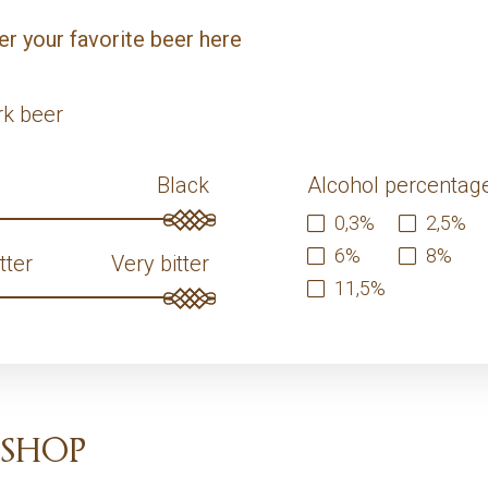
r your favorite beer here
rk beer
Black
Alcohol percentag
0,3
2,5
6
8
itter
Very bitter
11,5
shop