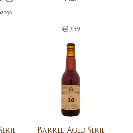
mango
€
3,59
Add
erie
Barrel Aged Serie