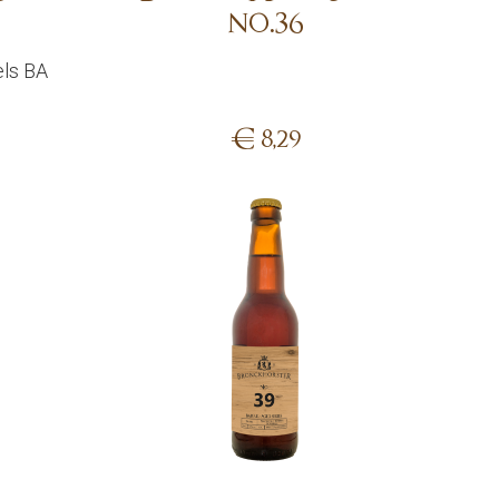
no.36
els BA
€
8,29
Add