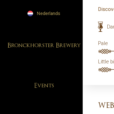
Discove
Nederlands
Da
Pale
Bronckhorster Brewery
Little b
Events
web