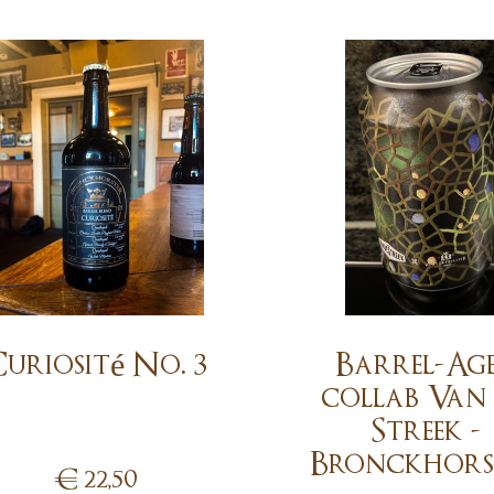
uriosité No. 3
Barrel-Ag
collab Van
Streek -
Bronckhors
€
22,50