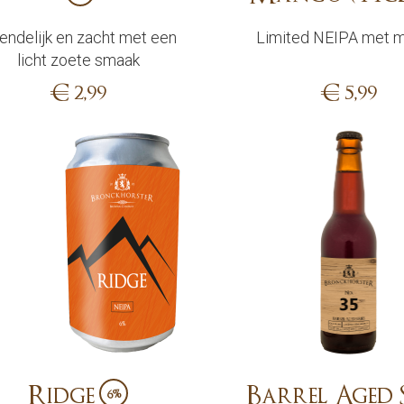
iendelijk en zacht met een
Limited NEIPA met 
licht zoete smaak
€
2,99
€
5,99
Sold out
Add
Ridge
Barrel Aged S
6%