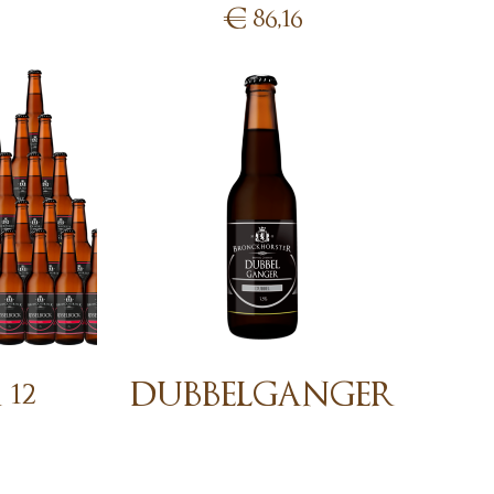
€
86,16
Sold out
 12
DUBBELGANGER